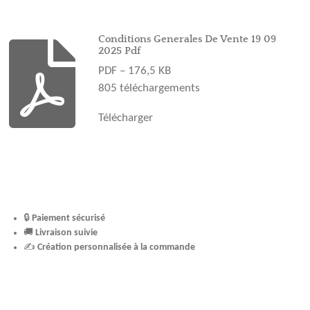
b
a
e
u
o
o
g
r
b
k
o
r
e
e
Conditions Generales De Vente 19 09
2025 Pdf
k
a
s
PDF – 176,5 KB
m
t
805 téléchargements
Télécharger
🔒
Paiement sécurisé
🚚
Livraison suivie
✍️
Création personnalisée à la commande