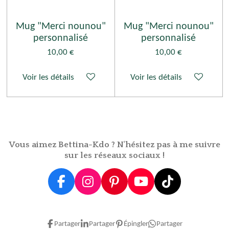
Mug "Merci nounou"
Mug "Merci nounou"
personnalisé
personnalisé
10,00 €
10,00 €
Voir les détails
Voir les détails
Vous aimez Bettina-Kdo ? N'hésitez pas à me suivre
sur les réseaux sociaux !
F
I
P
Y
T
a
n
i
o
i
c
s
n
u
k
e
t
t
T
T
Partager
Partager
Épingler
Partager