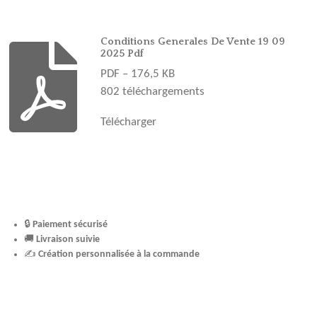
b
a
e
u
o
o
g
r
b
k
o
r
e
e
Conditions Generales De Vente 19 09
2025 Pdf
k
a
s
PDF – 176,5 KB
m
t
802 téléchargements
Télécharger
🔒
Paiement sécurisé
🚚
Livraison suivie
✍️
Création personnalisée à la commande