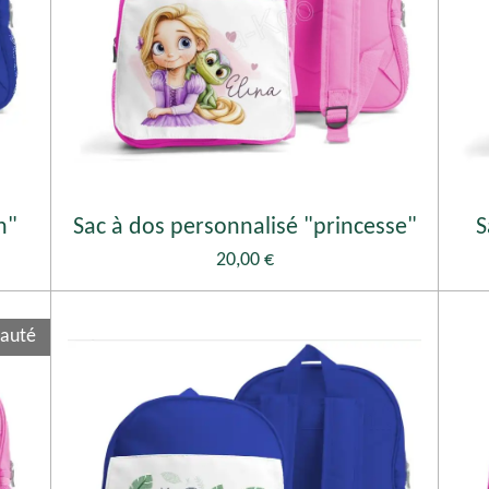
n"
Sac à dos personnalisé "princesse"
S
20,00 €
auté