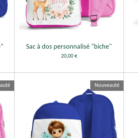
e"
Sac à dos personnalisé "biche"
20,00 €
auté
Nouveauté