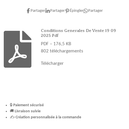
c
s
n
u
k
e
t
t
T
T
Partager
Partager
Épingler
Partager
b
a
e
u
o
o
g
r
b
k
o
r
e
e
Conditions Generales De Vente 19 09
2025 Pdf
k
a
s
PDF – 176,5 KB
m
t
802 téléchargements
Télécharger
🔒
Paiement sécurisé
🚚
Livraison suivie
✍️
Création personnalisée à la commande