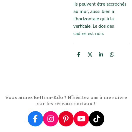
Ils peuvent être accrochés
au mur, aussi bien à
l'horizontale qu'à la
verticale. Le dos des
cadres est noir.
P
P
P
P
a
a
a
a
r
r
r
r
t
t
t
t
a
a
a
a
g
g
g
g
e
e
e
e
r
r
r
r
Vous aimez Bettina-Kdo ? N'hésitez pas à me suivre
sur les réseaux sociaux !
F
I
P
Y
T
a
n
i
o
i