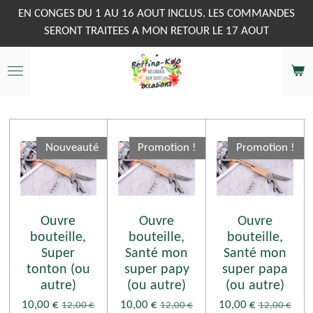
Passer
EN CONGES DU 1 AU 16 AOUT INCLUS. LES COMMANDES
au
SERONT TRAITEES A MON RETOUR LE 17 AOUT
contenu
principal
Nouveauté
Promotion !
Promotion !
Ouvre
Ouvre
Ouvre
bouteille,
bouteille,
bouteille,
Super
Santé mon
Santé mon
tonton (ou
super papy
super papa
autre)
(ou autre)
(ou autre)
10,00 €
10,00 €
10,00 €
12,00 €
12,00 €
12,00 €