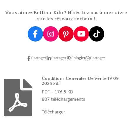
Vous aimez Bettina-Kdo ? N'hésitez pas à me suivre
sur les réseaux sociaux !
F
I
P
Y
T
a
n
i
o
i
c
s
n
u
k
e
t
t
T
T
Partager
Partager
Épingler
Partager
b
a
e
u
o
o
g
r
b
k
o
r
e
e
Conditions Generales De Vente 19 09
2025 Pdf
k
a
s
PDF – 176,5 KB
m
t
807 téléchargements
Télécharger