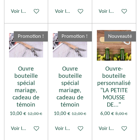
Voir les détails
Voir les détails
Voir les détails
Promotion !
Promotion !
Nouveauté
Ouvre
Ouvre
Ouvre-
bouteille
bouteille
bouteille
spécial
spécial
personnalisé
mariage,
mariage,
"LA PETITE
cadeau de
cadeau de
MOUSSE
témoin
témoin
DE..."
10,00 €
10,00 €
6,00 €
12,00 €
12,00 €
8,00 €
Voir les détails
Voir les détails
Voir les détails