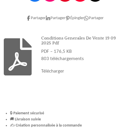
a
n
i
o
i
c
s
n
u
k
e
t
t
T
T
Partager
Partager
Épingler
Partager
b
a
e
u
o
o
g
r
b
k
o
r
e
e
Conditions Generales De Vente 19 09
2025 Pdf
k
a
s
PDF – 176,5 KB
m
t
803 téléchargements
Télécharger
🔒
Paiement sécurisé
🚚
Livraison suivie
✍️
Création personnalisée à la commande