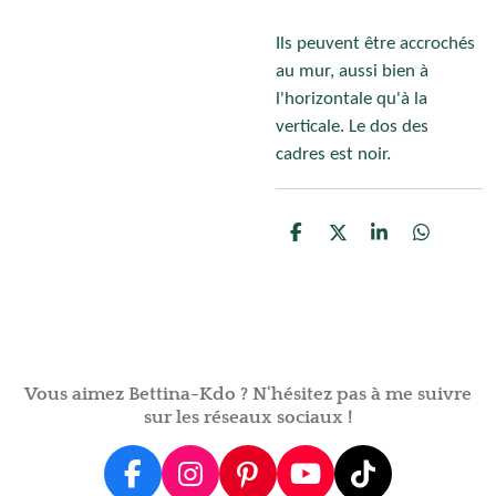
Ils peuvent être accrochés
au mur, aussi bien à
l'horizontale qu'à la
verticale. Le dos des
cadres est noir.
P
P
P
P
a
a
a
a
r
r
r
r
t
t
t
t
a
a
a
a
g
g
g
g
e
e
e
e
r
r
r
r
Vous aimez Bettina-Kdo ? N'hésitez pas à me suivre
sur les réseaux sociaux !
F
I
P
Y
T