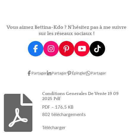
t
t
t
t
a
a
a
a
g
g
g
g
e
e
e
e
r
r
r
r
Vous aimez Bettina-Kdo ? N'hésitez pas à me suivre
sur les réseaux sociaux !
F
I
P
Y
T
a
n
i
o
i
c
s
n
u
k
e
t
t
T
T
Partager
Partager
Épingler
Partager
b
a
e
u
o
o
g
r
b
k
o
r
e
e
Conditions Generales De Vente 19 09
2025 Pdf
k
a
s
PDF – 176,5 KB
m
t
802 téléchargements
Télécharger