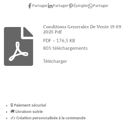
e
t
t
T
T
Partager
Partager
Épingler
Partager
b
a
e
u
o
o
g
r
b
k
o
r
e
e
Conditions Generales De Vente 19 09
2025 Pdf
k
a
s
PDF – 176,5 KB
m
t
805 téléchargements
Télécharger
🔒
Paiement sécurisé
🚚
Livraison suivie
✍️
Création personnalisée à la commande