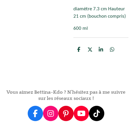
diamètre 7.3 cm Hauteur
21 cm (bouchon compris)
600 ml
P
P
P
P
a
a
a
a
r
r
r
r
t
t
t
t
a
a
a
a
g
g
g
g
e
e
e
e
r
r
r
r
Vous aimez Bettina-Kdo ? N'hésitez pas à me suivre
sur les réseaux sociaux !
F
I
P
Y
T
a
n
i
o
i
c
s
n
u
k