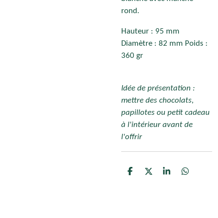
rond.
Hauteur : 95 mm
Diamètre : 82 mm Poids :
360 gr
Idée de présentation :
mettre des chocolats,
papillotes ou petit cadeau
à l'intérieur avant de
l'offrir
P
P
P
P
a
a
a
a
r
r
r
r
t
t
t
t
a
a
a
a
g
g
g
g