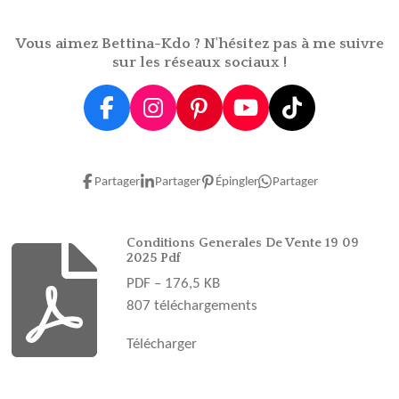
e
e
e
e
r
r
r
r
Vous aimez Bettina-Kdo ? N'hésitez pas à me suivre
sur les réseaux sociaux !
F
I
P
Y
T
a
n
i
o
i
c
s
n
u
k
e
t
t
T
T
Partager
Partager
Épingler
Partager
b
a
e
u
o
o
g
r
b
k
o
r
e
e
Conditions Generales De Vente 19 09
2025 Pdf
k
a
s
PDF – 176,5 KB
m
t
807 téléchargements
Télécharger