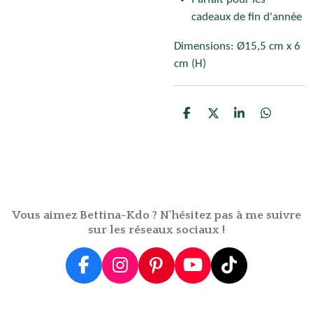
Parfait pour les
cadeaux de fin d'année
Dimensions: Ø15,5 cm x 6
cm (H)
P
P
P
P
a
a
a
a
r
r
r
r
t
t
t
t
a
a
a
a
g
g
g
g
e
e
e
e
r
r
r
r
Vous aimez Bettina-Kdo ? N'hésitez pas à me suivre
sur les réseaux sociaux !
F
I
P
Y
T
a
n
i
o
i
c
s
n
u
k