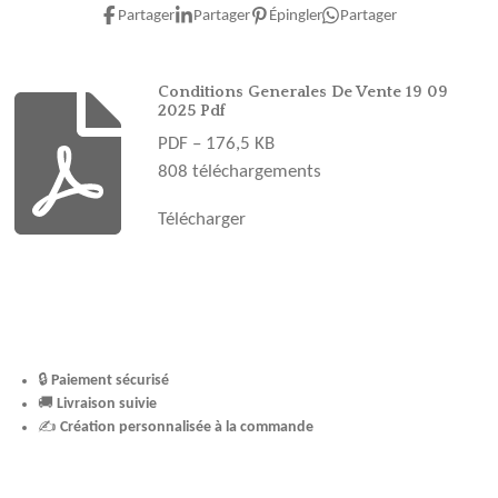
e
t
t
T
T
Partager
Partager
Épingler
Partager
b
a
e
u
o
o
g
r
b
k
o
r
e
e
Conditions Generales De Vente 19 09
2025 Pdf
k
a
s
PDF – 176,5 KB
m
t
808 téléchargements
Télécharger
🔒
Paiement sécurisé
🚚
Livraison suivie
✍️
Création personnalisée à la commande