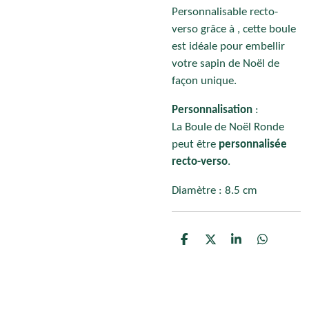
Personnalisable recto-
verso grâce à , cette boule
est idéale pour embellir
votre sapin de Noël de
façon unique.
Personnalisation
:
La Boule de Noël Ronde
peut être
personnalisée
recto-verso
.
Diamètre : 8.5 cm
P
P
P
P
a
a
a
a
r
r
r
r
t
t
t
t
a
a
a
a
g
g
g
g