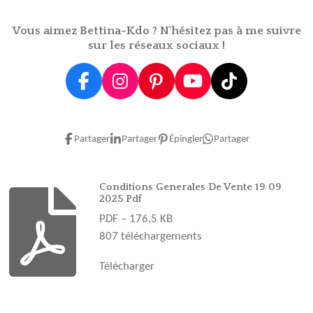
e
e
e
e
r
r
r
r
Vous aimez Bettina-Kdo ? N'hésitez pas à me suivre
sur les réseaux sociaux !
F
I
P
Y
T
a
n
i
o
i
c
s
n
u
k
e
t
t
T
T
Partager
Partager
Épingler
Partager
b
a
e
u
o
o
g
r
b
k
o
r
e
e
Conditions Generales De Vente 19 09
2025 Pdf
k
a
s
PDF – 176,5 KB
m
t
807 téléchargements
Télécharger