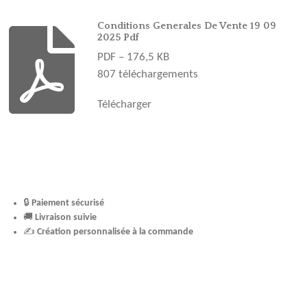
o
g
r
b
k
o
r
e
e
Conditions Generales De Vente 19 09
2025 Pdf
k
a
s
PDF – 176,5 KB
m
t
807 téléchargements
Télécharger
🔒
Paiement sécurisé
🚚
Livraison suivie
✍️
Création personnalisée à la commande