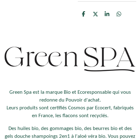
P
P
P
P
a
a
a
a
r
r
r
r
t
t
t
t
a
a
a
a
g
g
g
g
e
e
e
e
r
r
r
r
Green Spa est la marque Bio et Ecoresponsable qui vous
redonne du Pouvoir d'achat.
Leurs produits sont certifiés Cosmos par Ecocert, fabriqués
en France, les flacons sont recyclés.
Des huiles bio, des gommages bio, des beurres bio et des
gels douche shampoings 2en1 à l'aloé véra bio. Vous pouvez