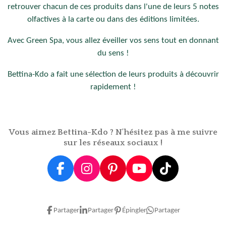
retrouver chacun de ces produits dans l'une de leurs 5 notes
olfactives à la carte ou dans des éditions limitées.
Avec Green Spa, vous allez éveiller vos sens tout en donnant
du sens !
Bettina-Kdo a fait une sélection de leurs produits à découvrir
rapidement !
Vous aimez Bettina-Kdo ? N'hésitez pas à me suivre
sur les réseaux sociaux !
F
I
P
Y
T
a
n
i
o
i
c
s
n
u
k
e
t
t
T
T
Partager
Partager
Épingler
Partager
b
a
e
u
o