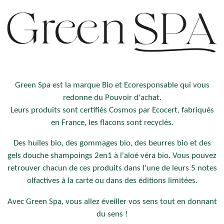
g
g
g
g
e
e
e
e
r
r
r
r
Green Spa est la marque Bio et Ecoresponsable qui vous
redonne du Pouvoir d'achat.
Leurs produits sont certifiés Cosmos par Ecocert, fabriqués
en France, les flacons sont recyclés.
Des huiles bio, des gommages bio, des beurres bio et des
gels douche shampoings 2en1 à l'aloé véra bio. Vous pouvez
retrouver chacun de ces produits dans l'une de leurs 5 notes
olfactives à la carte ou dans des éditions limitées.
Avec Green Spa, vous allez éveiller vos sens tout en donnant
du sens !