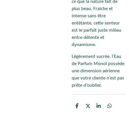
ce que la nature fait de
plus beau. Fraîche et
intense sans être
entêtante, cette senteur
est le parfait juste milieu
entre détente et
dynamisme.
Légèrement sucrée, l’Eau
de Parfum Monoï possède
une dimension aérienne
que votre cliente n’est pas
prête d’oublier.
P
P
P
P
a
a
a
a
r
r
r
r
t
t
t
t
a
a
a
a