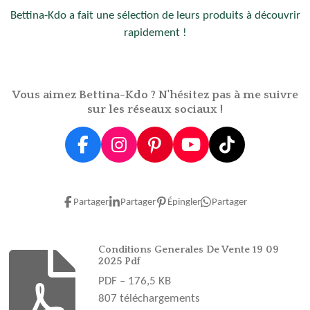
Bettina-Kdo a fait une sélection de leurs produits à découvrir
rapidement !
Vous aimez Bettina-Kdo ? N'hésitez pas à me suivre
sur les réseaux sociaux !
F
I
P
Y
T
a
n
i
o
i
c
s
n
u
k
e
t
t
T
T
Partager
Partager
Épingler
Partager
b
a
e
u
o
o
g
r
b
k
o
r
e
e
Conditions Generales De Vente 19 09
2025 Pdf
k
a
s
PDF – 176,5 KB
m
t
807 téléchargements