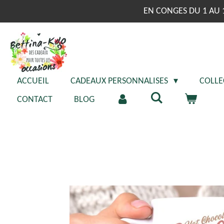
Passer
EN CONGES DU 1 AU 
au
contenu
principal
ACCUEIL
CADEAUX PERSONNALISES
COLLE
CONTACT
BLOG