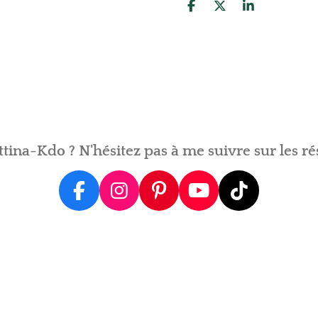
P
P
P
a
a
a
r
r
r
t
t
t
a
a
a
g
g
g
e
e
e
r
r
r
tina-Kdo ? N'hésitez pas à me suivre sur les ré
F
I
P
Y
T
a
n
i
o
i
c
s
n
u
k
e
t
t
T
T
b
a
e
u
o
o
g
r
b
k
o
r
e
e