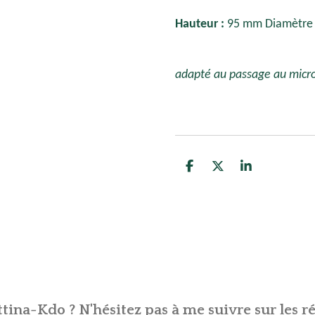
Hauteur :
95 mm Diamètre :
adapté au passage au micro
P
P
P
a
a
a
r
r
r
t
t
t
a
a
a
g
g
g
e
e
e
r
r
r
tina-Kdo ? N'hésitez pas à me suivre sur les ré