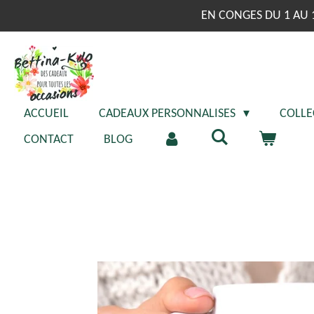
Passer
EN CONGES DU 1 AU 
au
contenu
principal
ACCUEIL
CADEAUX PERSONNALISES
COLLE
CONTACT
BLOG