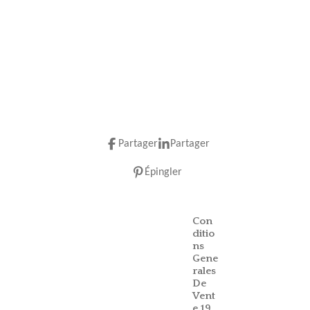
Partager
Partager
Épingler
Con
ditio
ns
Gene
rales
De
Vent
e 19