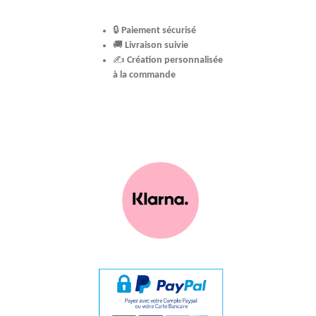
🔒
Paiement sécurisé
🚚
Livraison suivie
✍️
Création personnalisée
à la commande