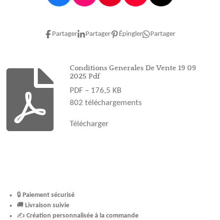
a
n
i
o
i
c
s
n
u
k
e
t
t
T
T
Partager
Partager
Épingler
Partager
b
a
e
u
o
o
g
r
b
k
o
r
e
e
Conditions Generales De Vente 19 09
2025 Pdf
k
a
s
PDF – 176,5 KB
m
t
802 téléchargements
Télécharger
🔒
Paiement sécurisé
🚚
Livraison suivie
✍️
Création personnalisée à la commande