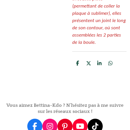
(permettant de coller la
plaque à sublimer), elles
présentent un joint le long
de son contour, où sont
assemblées les 2 parties
de la boule.
P
P
P
P
a
a
a
a
r
r
r
r
t
t
t
t
a
a
a
a
g
g
g
g
e
e
e
e
r
r
r
r
Vous aimez Bettina-Kdo ? N'hésitez pas à me suivre
sur les réseaux sociaux !
F
I
P
Y
T