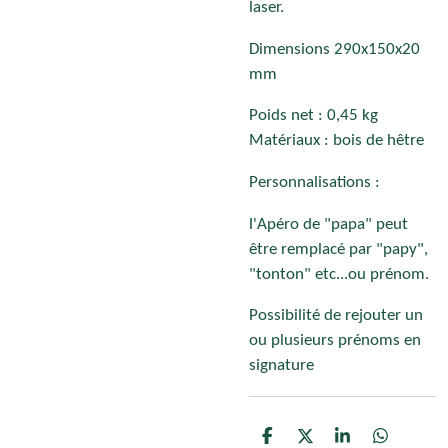
laser.
Dimensions 290x150x20
mm
Poids net : 0,45 kg
Matériaux :
bois de hêtre
Personnalisations :
l'Apéro de "papa" peut
être remplacé par "papy",
"tonton" etc...ou prénom.
Possibilité de rejouter un
ou plusieurs prénoms en
signature
P
P
P
P