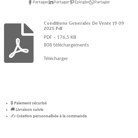
e
t
t
T
T
Partager
Partager
Épingler
Partager
b
a
e
u
o
o
g
r
b
k
o
r
e
e
Conditions Generales De Vente 19 09
2025 Pdf
k
a
s
PDF – 176,5 KB
m
t
808 téléchargements
Télécharger
🔒
Paiement sécurisé
🚚
Livraison suivie
✍️
Création personnalisée à la commande