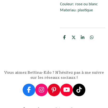
Couleur: rose ou blanc
Materiau: plastique
P
P
P
P
a
a
a
a
r
r
r
r
t
t
t
t
a
a
a
a
g
g
g
g
e
e
e
e
r
r
r
r
Vous aimez Bettina-Kdo ? N'hésitez pas à me suivre
sur les réseaux sociaux !
F
I
P
Y
T
a
n
i
o
i
c
s
n
u
k