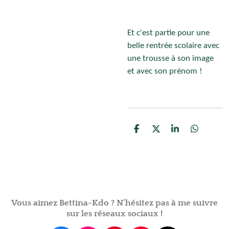
Et c'est partie pour une
belle rentrée scolaire avec
une trousse à son image
et avec son prénom !
P
P
P
P
a
a
a
a
r
r
r
r
t
t
t
t
a
a
a
a
g
g
g
g
e
e
e
e
r
r
r
r
Vous aimez Bettina-Kdo ? N'hésitez pas à me suivre
sur les réseaux sociaux !