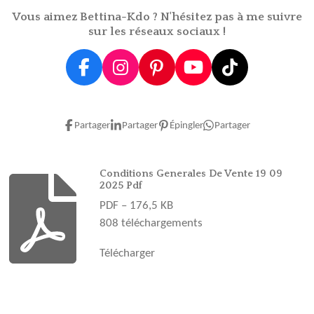
r
r
r
r
Vous aimez Bettina-Kdo ? N'hésitez pas à me suivre
sur les réseaux sociaux !
F
I
P
Y
T
a
n
i
o
i
c
s
n
u
k
e
t
t
T
T
Partager
Partager
Épingler
Partager
b
a
e
u
o
o
g
r
b
k
o
r
e
e
Conditions Generales De Vente 19 09
2025 Pdf
k
a
s
PDF – 176,5 KB
m
t
808 téléchargements
Télécharger