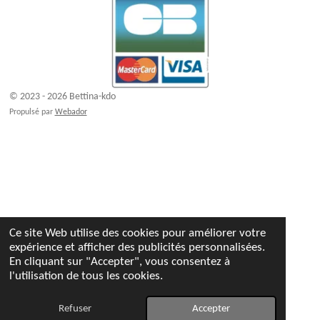
© 2023 - 2026 Bettina-kdo
Propulsé par
Webador
Ce site Web utilise des cookies pour améliorer votre
expérience et afficher des publicités personnalisées.
En cliquant sur "Accepter", vous consentez à
l'utilisation de tous les cookies.
Refuser
Accepter