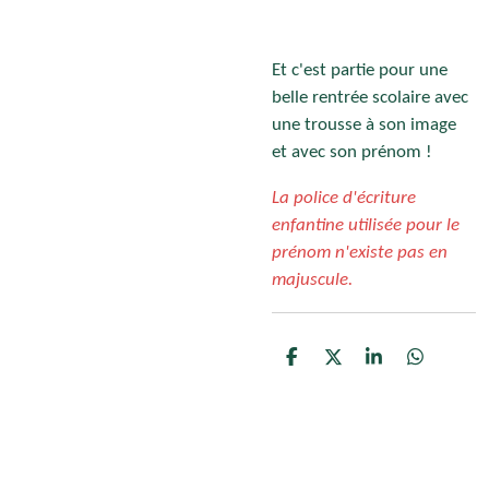
Et c'est partie pour une
belle rentrée scolaire avec
une trousse à son image
et avec son prénom !
La police d'écriture
enfantine utilisée pour le
prénom n'existe pas en
majuscule.
P
P
P
P
a
a
a
a
r
r
r
r
t
t
t
t
a
a
a
a
g
g
g
g
e
e
e
e