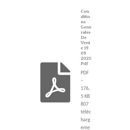
Con
ditio
ns
Gene
rales
De
Vent
e 19
09
2025
Pdf
PDF
–
176,
5 KB
807
téléc
harg
eme