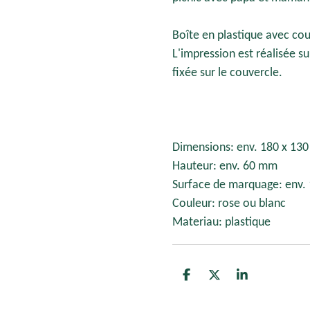
Boîte en plastique avec cou
L'impression est réalisée s
fixée sur le couvercle.
Dimensions: env. 180 x 13
Hauteur: env. 60 mm
Surface de marquage: env.
Couleur: rose ou blanc
Materiau: plastique
P
P
P
a
a
a
r
r
r