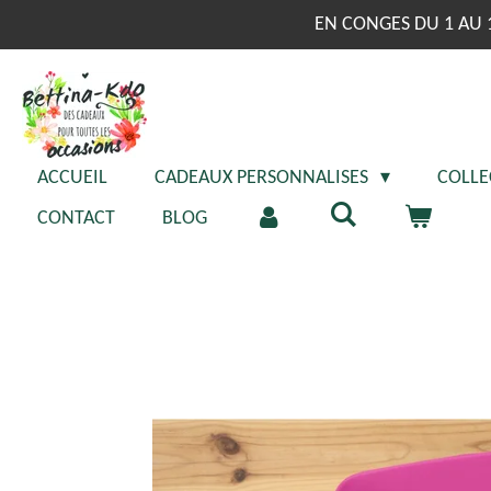
Passer
EN CONGES DU 1 AU 
au
contenu
principal
ACCUEIL
CADEAUX PERSONNALISES
COLLE
CONTACT
BLOG