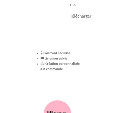
nts
Télécharger
🔒
Paiement sécurisé
🚚
Livraison suivie
✍️
Création personnalisée
à la commande