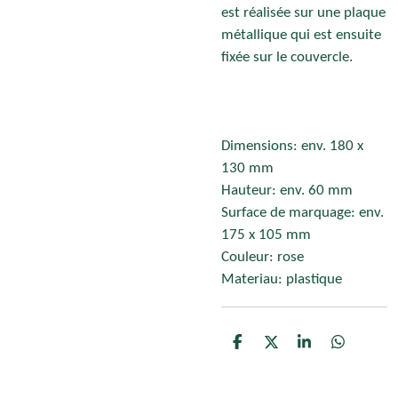
est réalisée sur une plaque
métallique qui est ensuite
fixée sur le couvercle.
Dimensions: env. 180 x
130 mm
Hauteur: env. 60 mm
Surface de marquage: env.
175 x 105 mm
Couleur: rose
Materiau: plastique
P
P
P
P
a
a
a
a
r
r
r
r
t
t
t
t