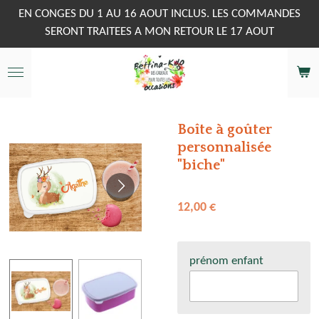
Passer
EN CONGES DU 1 AU 16 AOUT INCLUS. LES COMMANDES
au
SERONT TRAITEES A MON RETOUR LE 17 AOUT
contenu
principal
Boîte à goûter
personnalisée
"biche"
12,00 €
prénom enfant