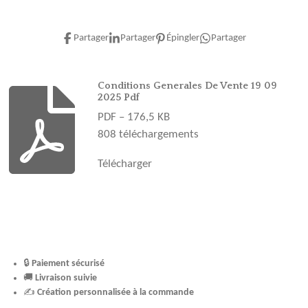
a
n
i
o
i
c
s
n
u
k
e
t
t
T
T
Partager
Partager
Épingler
Partager
b
a
e
u
o
o
g
r
b
k
o
r
e
e
Conditions Generales De Vente 19 09
2025 Pdf
k
a
s
PDF – 176,5 KB
m
t
808 téléchargements
Télécharger
🔒
Paiement sécurisé
🚚
Livraison suivie
✍️
Création personnalisée à la commande