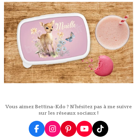
a
a
a
a
g
g
g
g
e
e
e
e
r
r
r
r
Vous aimez Bettina-Kdo ? N'hésitez pas à me suivre
sur les réseaux sociaux !
F
I
P
Y
T