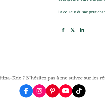
La couleur du sac peut chang
P
P
P
a
a
a
r
r
r
t
t
t
a
a
a
g
g
g
e
e
e
r
r
r
tina-Kdo ? N'hésitez pas à me suivre sur les ré
F
I
P
Y
T
a
n
i
o
i