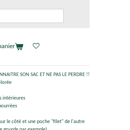
panier
NAITRE SON SAC ET NE PAS LE PERDRE !!
olorée
 intérieures
mbourrées
ur le côté et une poche "filet" de l'autre
te gourde par exemple).