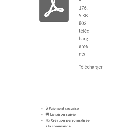
–
176,
5 KB
802
téléc
harg
eme
nts
Télécharger
🔒
Paiement sécurisé
🚚
Livraison suivie
✍️
Création personnalisée
à la commande