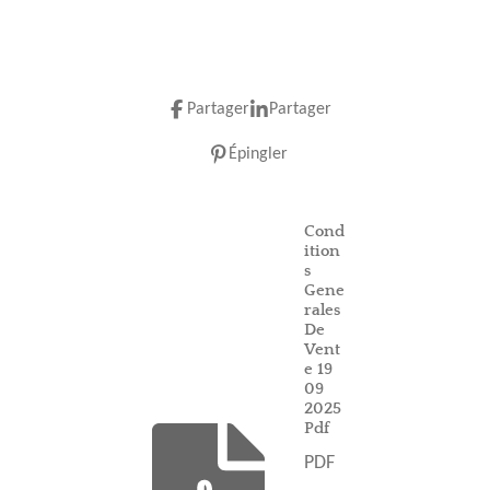
Partager
Partager
Épingler
Cond
ition
s
Gene
rales
De
Vent
e 19
09
2025
Pdf
PDF