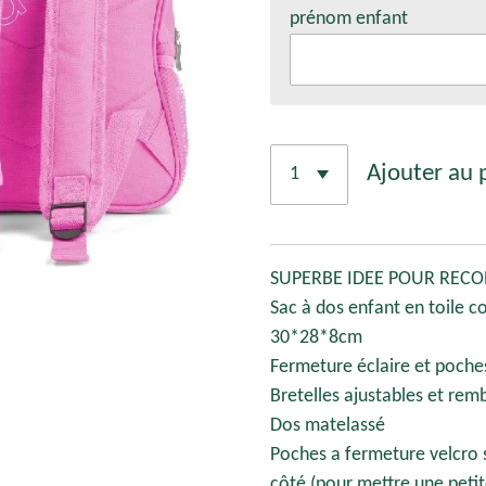
prénom enfant
Ajouter au 
SUPERBE IDEE POUR RECON
Sac à dos enfant en toile c
30*28*8cm
Fermeture éclaire et poches
Bretelles ajustables et re
Dos matelassé
Poches a fermeture velcro s
côté (pour mettre une peti