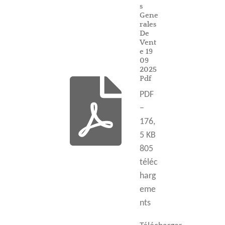
s
Gene
rales
De
Vent
e 19
09
2025
Pdf
PDF
–
176,
5 KB
805
téléc
harg
eme
nts