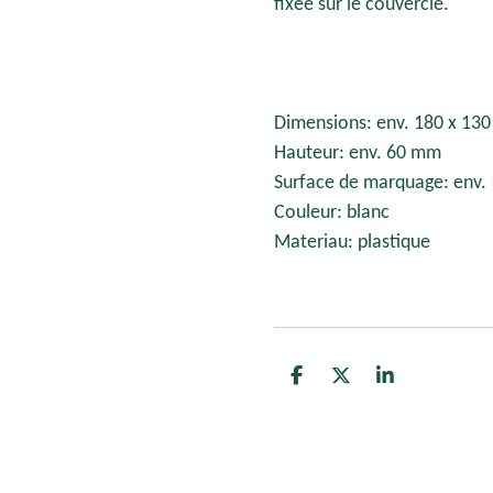
fixée sur le couvercle.
Dimensions: env. 180 x 13
Hauteur: env. 60 mm
Surface de marquage: env.
Couleur: blanc
Materiau: plastique
P
P
P
a
a
a
r
r
r
t
t
t
a
a
a
g
g
g