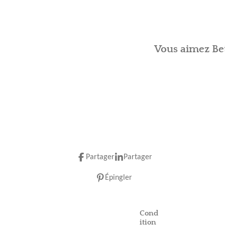
Vous aimez Bet
Partager
Partager
Épingler
Cond
ition