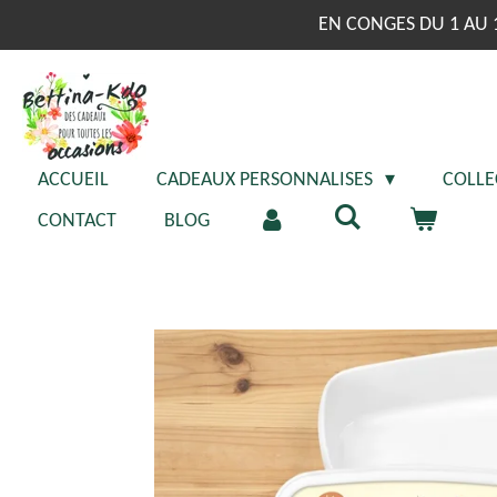
Passer
EN CONGES DU 1 AU 
au
contenu
principal
ACCUEIL
CADEAUX PERSONNALISES
COLLE
CONTACT
BLOG