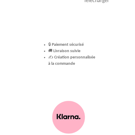
Télécharger
🔒
Paiement sécurisé
🚚
Livraison suivie
✍️
Création personnalisée
à la commande