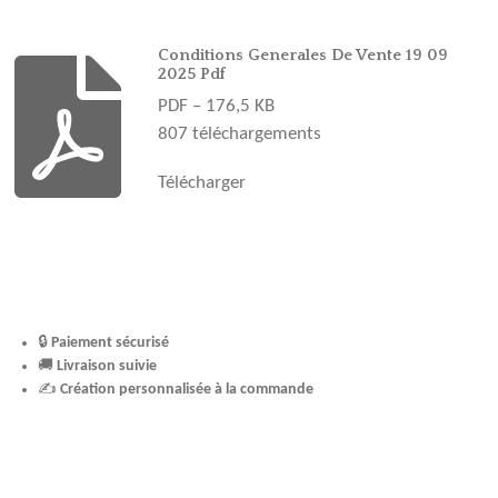
b
a
e
u
o
o
g
r
b
k
o
r
e
e
Conditions Generales De Vente 19 09
2025 Pdf
k
a
s
PDF – 176,5 KB
m
t
807 téléchargements
Télécharger
🔒
Paiement sécurisé
🚚
Livraison suivie
✍️
Création personnalisée à la commande