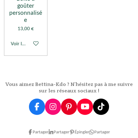
goûter
personnalisé
e
13,00 €
Voir les détails
Vous aimez Bettina-Kdo ? N'hésitez pas à me suivre
sur les réseaux sociaux !
F
I
P
Y
T
a
n
i
o
i
c
s
n
u
k
e
t
t
T
T
Partager
Partager
Épingler
Partager