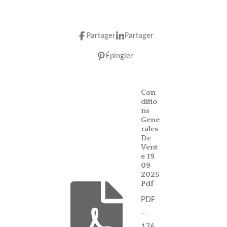
Partager
Partager
Épingler
Con
ditio
ns
Gene
rales
De
Vent
e 19
09
2025
Pdf
PDF
–