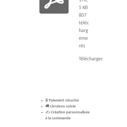
176,
5 KB
807
téléc
harg
eme
nts
Télécharger
🔒
Paiement sécurisé
🚚
Livraison suivie
✍️
Création personnalisée
à la commande