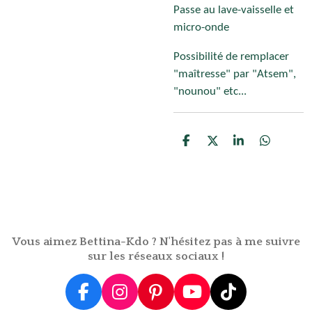
Passe au lave-vaisselle et
micro-onde
Possibilité de remplacer
"maîtresse" par "Atsem",
"nounou" etc...
P
P
P
P
a
a
a
a
r
r
r
r
t
t
t
t
a
a
a
a
g
g
g
g
e
e
e
e
r
r
r
r
Vous aimez Bettina-Kdo ? N'hésitez pas à me suivre
sur les réseaux sociaux !
F
I
P
Y
T