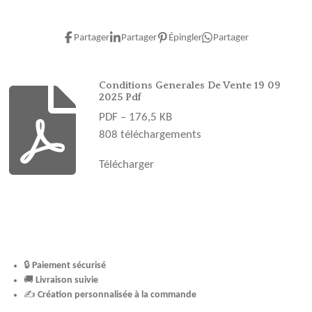
a
n
i
o
i
c
s
n
u
k
e
t
t
T
T
Partager
Partager
Épingler
Partager
b
a
e
u
o
o
g
r
b
k
o
r
e
e
Conditions Generales De Vente 19 09
2025 Pdf
k
a
s
PDF – 176,5 KB
m
t
808 téléchargements
Télécharger
🔒
Paiement sécurisé
🚚
Livraison suivie
✍️
Création personnalisée à la commande