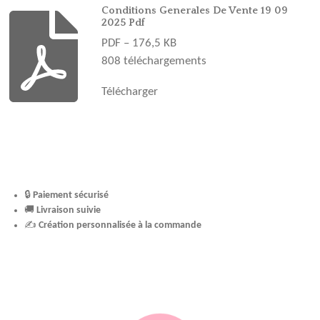
o
r
e
e
Conditions Generales De Vente 19 09
2025 Pdf
k
a
s
PDF – 176,5 KB
m
t
808 téléchargements
Télécharger
🔒
Paiement sécurisé
🚚
Livraison suivie
✍️
Création personnalisée à la commande