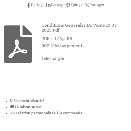
e
t
t
T
T
Partager
Partager
Épingler
Partager
b
a
e
u
o
o
g
r
b
k
o
r
e
e
Conditions Generales De Vente 19 09
2025 Pdf
k
a
s
PDF – 176,5 KB
m
t
802 téléchargements
Télécharger
🔒
Paiement sécurisé
🚚
Livraison suivie
✍️
Création personnalisée à la commande