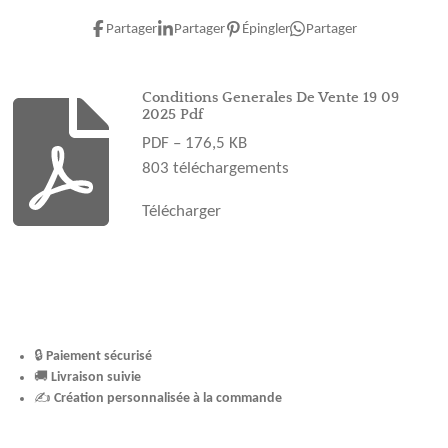
c
s
n
u
k
e
t
t
T
T
Partager
Partager
Épingler
Partager
b
a
e
u
o
o
g
r
b
k
o
r
e
e
Conditions Generales De Vente 19 09
2025 Pdf
k
a
s
PDF – 176,5 KB
m
t
803 téléchargements
Télécharger
🔒
Paiement sécurisé
🚚
Livraison suivie
✍️
Création personnalisée à la commande