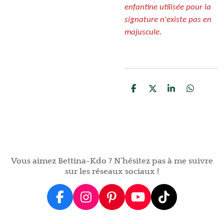
enfantine utilisée pour la
signature n'existe pas en
majuscule.
P
P
P
P
a
a
a
a
r
r
r
r
t
t
t
t
a
a
a
a
g
g
g
g
e
e
e
e
r
r
r
r
Vous aimez Bettina-Kdo ? N'hésitez pas à me suivre
sur les réseaux sociaux !
F
I
P
Y
T
a
n
i
o
i