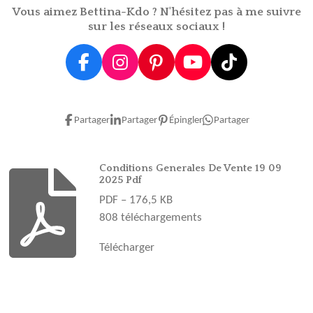
Vous aimez Bettina-Kdo ? N'hésitez pas à me suivre
sur les réseaux sociaux !
F
I
P
Y
T
a
n
i
o
i
c
s
n
u
k
e
t
t
T
T
Partager
Partager
Épingler
Partager
b
a
e
u
o
o
g
r
b
k
o
r
e
e
Conditions Generales De Vente 19 09
2025 Pdf
k
a
s
PDF – 176,5 KB
m
t
808 téléchargements
Télécharger