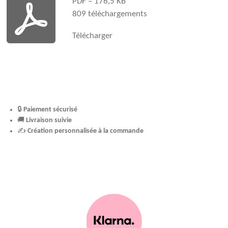
PDF – 176,5 KB
m
t
809 téléchargements
Télécharger
🔒
Paiement sécurisé
🚚
Livraison suivie
✍️
Création personnalisée à la commande