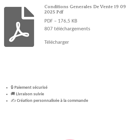
o
g
r
b
k
o
r
e
e
Conditions Generales De Vente 19 09
2025 Pdf
k
a
s
PDF – 176,5 KB
m
t
807 téléchargements
Télécharger
🔒
Paiement sécurisé
🚚
Livraison suivie
✍️
Création personnalisée à la commande