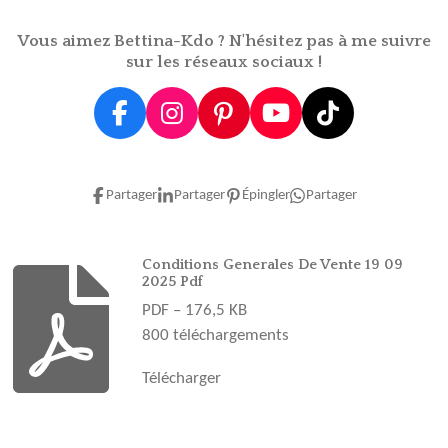
e
e
e
e
r
r
r
r
Vous aimez Bettina-Kdo ? N'hésitez pas à me suivre
sur les réseaux sociaux !
F
I
P
Y
T
a
n
i
o
i
c
s
n
u
k
e
t
t
T
T
Partager
Partager
Épingler
Partager
b
a
e
u
o
o
g
r
b
k
o
r
e
e
Conditions Generales De Vente 19 09
2025 Pdf
k
a
s
PDF – 176,5 KB
m
t
800 téléchargements
Télécharger