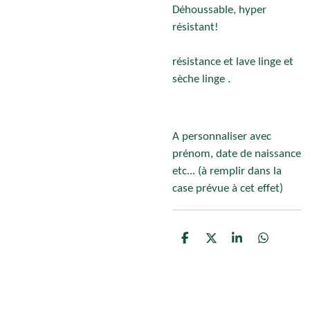
Déhoussable, hyper
résistant!
résistance et lave linge et
sèche linge .
A personnaliser avec
prénom, date de naissance
etc... (à remplir dans la
case prévue à cet effet)
P
P
P
P
a
a
a
a
r
r
r
r
t
t
t
t
a
a
a
a
g
g
g
g