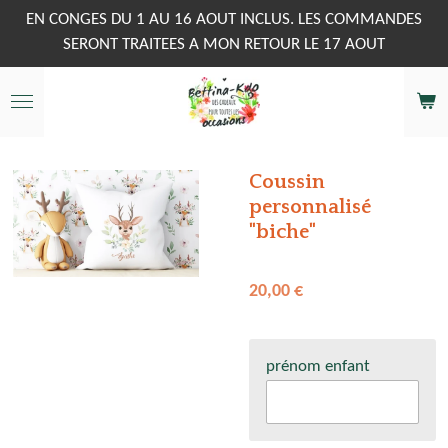
Passer
EN CONGES DU 1 AU 16 AOUT INCLUS. LES COMMANDES
au
SERONT TRAITEES A MON RETOUR LE 17 AOUT
contenu
principal
Coussin
personnalisé
"biche"
20,00 €
prénom enfant