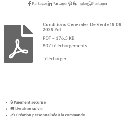
e
t
t
T
T
Partager
Partager
Épingler
Partager
b
a
e
u
o
o
g
r
b
k
o
r
e
e
Conditions Generales De Vente 19 09
2025 Pdf
k
a
s
PDF – 176,5 KB
m
t
807 téléchargements
Télécharger
🔒
Paiement sécurisé
🚚
Livraison suivie
✍️
Création personnalisée à la commande