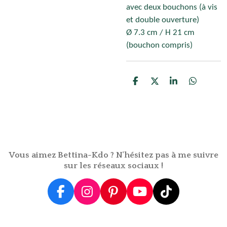
avec deux bouchons (à vis
et double ouverture)
Ø 7.3 cm / H 21 cm
(bouchon compris)
P
P
P
P
a
a
a
a
r
r
r
r
t
t
t
t
a
a
a
a
g
g
g
g
e
e
e
e
r
r
r
r
Vous aimez Bettina-Kdo ? N'hésitez pas à me suivre
sur les réseaux sociaux !
F
I
P
Y
T
a
n
i
o
i
c
s
n
u
k