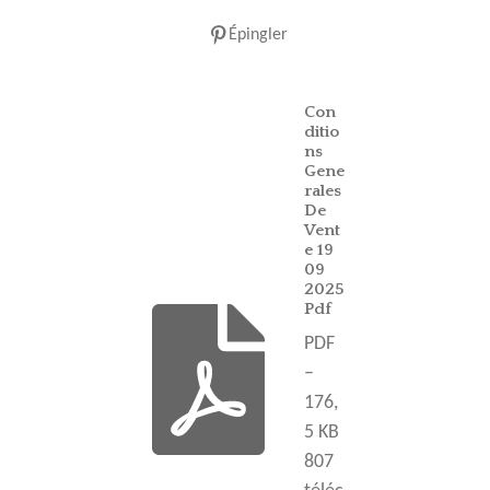
Épingler
Con
ditio
ns
Gene
rales
De
Vent
e 19
09
2025
Pdf
PDF
–
176,
5 KB
807