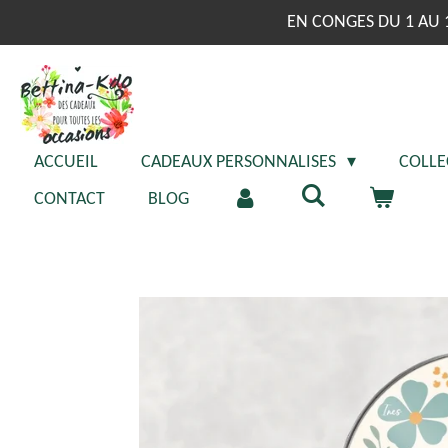
Passer
EN CONGES DU 1 AU 
au
contenu
principal
ACCUEIL
CADEAUX PERSONNALISES
COLLE
CONTACT
BLOG