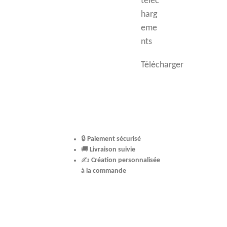
téléc
harg
eme
nts
Télécharger
🔒
Paiement sécurisé
🚚
Livraison suivie
✍️
Création personnalisée
à la commande