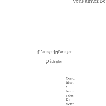
Vous aimez Bet
Partager
Partager
Épingler
Cond
ition
s
Gene
rales
De
Vent