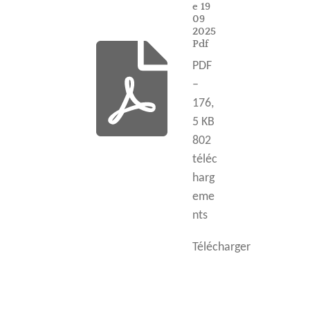
e 19
09
2025
Pdf
PDF
–
176,
5 KB
802
téléc
harg
eme
nts
Télécharger