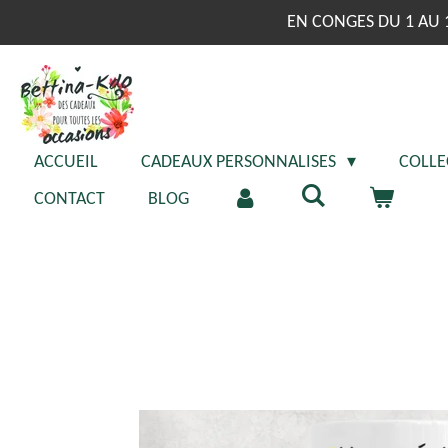
Passer
EN CONGES DU 1 AU 
au
contenu
principal
ACCUEIL
CADEAUX PERSONNALISES
COLLE
CONTACT
BLOG