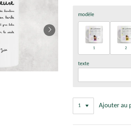
modèle
1
2
texte
Ajouter au 