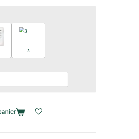
3
panier