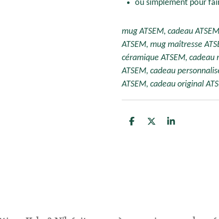
ou simplement pour fai
mug ATSEM, cadeau ATSEM,
ATSEM, mug maîtresse ATSE
céramique ATSEM, cadeau r
ATSEM, cadeau personnalis
ATSEM, cadeau original AT
P
P
P
a
a
a
r
r
r
t
t
t
a
a
a
g
g
g
e
e
e
r
r
r