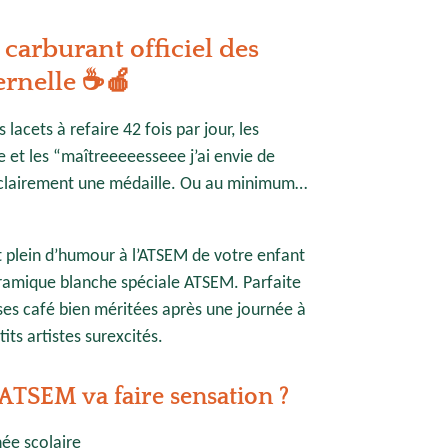
arburant officiel des
ernelle ☕🍎
s lacets à refaire 42 fois par jour, les
e et les “maîtreeeeesseee j’ai envie de
 clairement une médaille. Ou au minimum…
t plein d’humour à l’ATSEM de votre enfant
éramique blanche spéciale ATSEM. Parfaite
s café bien méritées après une journée à
ts artistes surexcités.
TSEM va faire sensation ?
ée scolaire