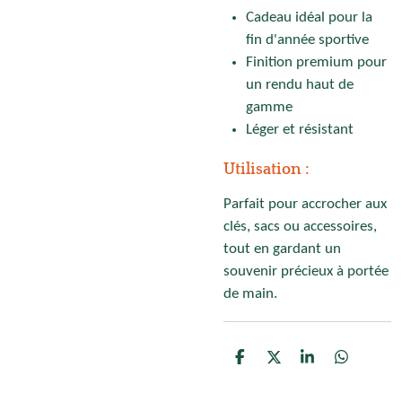
Cadeau idéal pour la
fin d'année sportive
Finition premium pour
un rendu haut de
gamme
Léger et résistant
Utilisation :
Parfait pour accrocher aux
clés, sacs ou accessoires,
tout en gardant un
souvenir précieux à portée
de main.
P
P
P
P
a
a
a
a
r
r
r
r