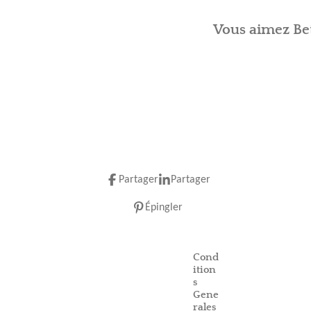
Vous aimez Bet
Partager
Partager
Épingler
Cond
ition
s
Gene
rales