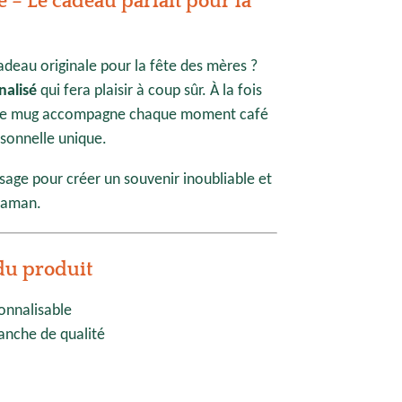
 – Le cadeau parfait pour la
adeau originale pour la fête des mères ?
alisé
qui fera plaisir à coup sûr. À la fois
, ce mug accompagne chaque moment café
sonnelle unique.
age pour créer un souvenir inoubliable et
maman.
du produit
onnalisable
nche de qualité