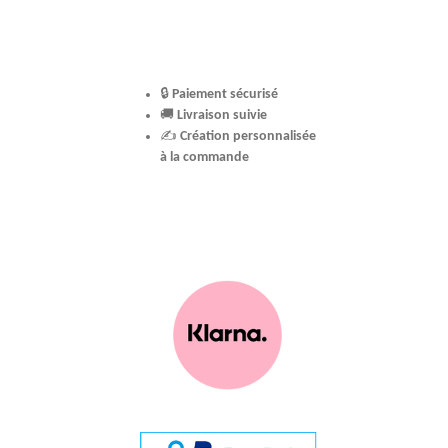
🔒
Paiement sécurisé
🚚
Livraison suivie
✍️
Création personnalisée
à la commande