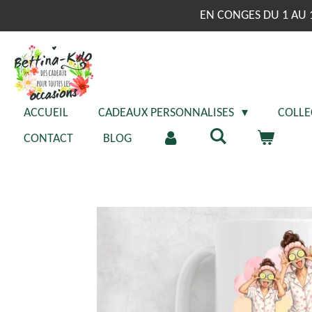
Passer
EN CONGES DU 1 AU 
au
contenu
principal
ACCUEIL
CADEAUX PERSONNALISES
COLLE
CONTACT
BLOG