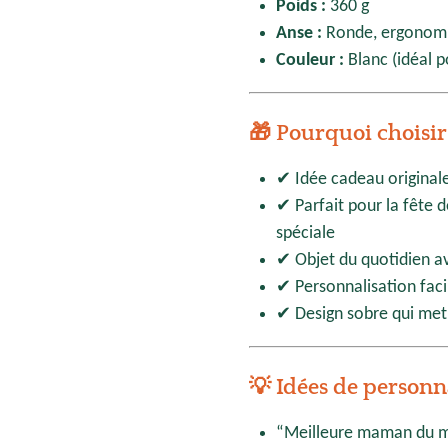
Poids :
360 g
Anse :
Ronde, ergonomiq
Couleur :
Blanc (idéal p
🎁 Pourquoi choisir
✔ Idée cadeau originale
✔ Parfait pour la fête 
spéciale
✔ Objet du quotidien a
✔ Personnalisation fac
✔ Design sobre qui met 
💡 Idées de personn
“Meilleure maman du 