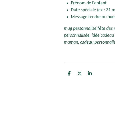
Prénom de l'enfant
Date spéciale (ex : 31 
Message tendre ou hum
mug personnalisé fête des 
personnalisée, idée cadea
maman, cadeau personnalis
P
P
P
a
a
a
r
r
r
t
t
t
a
a
a
g
g
g
e
e
e
r
r
r