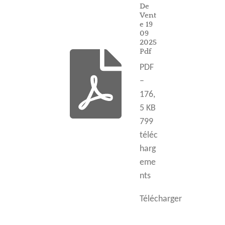
De
Vent
e 19
09
2025
Pdf
PDF
–
176,
5 KB
799
téléc
harg
eme
nts
Télécharger