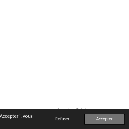
Propulsé par
Webador
"Accepter", vous
Refuser
Accepter