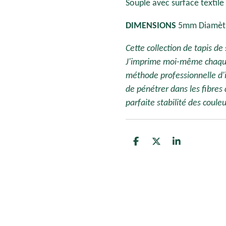
Souple avec surface textile
DIMENSIONS
5mm Diamèt
Cette collection de tapis de
J'imprime moi-même chaque
méthode professionnelle d'
de pénétrer dans les fibres
parfaite stabilité des coule
P
P
P
a
a
a
r
r
r
t
t
t
a
a
a
g
g
g
e
e
e
r
r
r