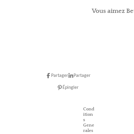
Vous aimez Bet
Partager
Partager
Épingler
Cond
ition
s
Gene
rales