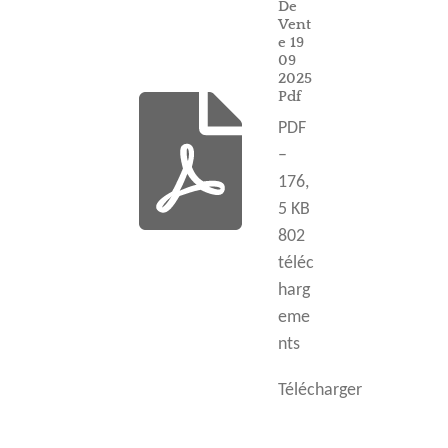
De
Vent
e 19
09
2025
Pdf
PDF
–
176,
5 KB
802
téléc
harg
eme
nts
Télécharger