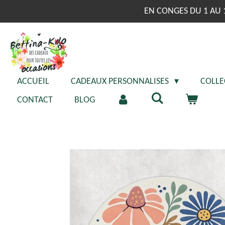
Passer
EN CONGES DU 1 AU 
au
contenu
principal
ACCUEIL
CADEAUX PERSONNALISES
COLLE
CONTACT
BLOG