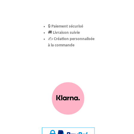
🔒
Paiement sécurisé
🚚
Livraison suivie
✍️
Création personnalisée
à la commande