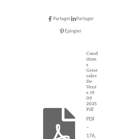
Partager
Partager
Épingler
Cond
ition
s
Gene
rales
De
Vent
e 19
09
2025
Pdf
PDF
–
176,