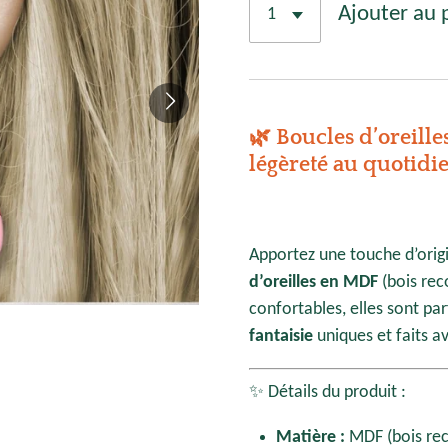
Ajouter au 
🌿 Boucles d’oreill
légèreté au quotidi
Apportez une touche d’origi
d’oreilles en MDF
(bois rec
confortables, elles sont par
fantaisie
uniques et faits a
✨ Détails du produit :
Matière :
MDF (bois reco