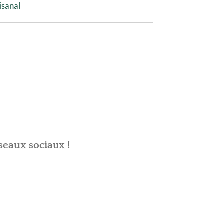
isanal
seaux sociaux !