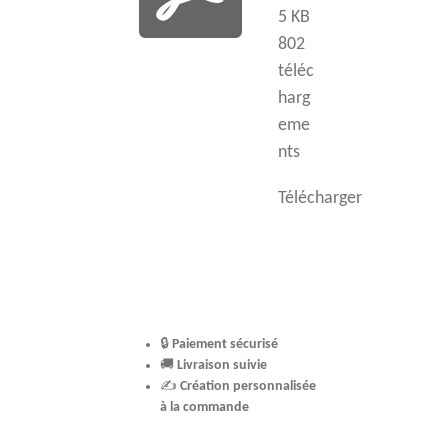
5 KB
802
téléc
harg
eme
nts
Télécharger
🔒
Paiement sécurisé
🚚
Livraison suivie
✍️
Création personnalisée
à la commande