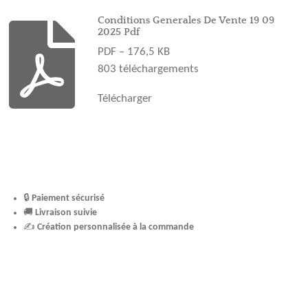
o
g
r
b
k
o
r
e
e
Conditions Generales De Vente 19 09
2025 Pdf
k
a
s
PDF – 176,5 KB
m
t
803 téléchargements
Télécharger
🔒
Paiement sécurisé
🚚
Livraison suivie
✍️
Création personnalisée à la commande