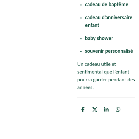
cadeau de baptême
cadeau d’anniversaire
enfant
baby shower
souvenir personnalisé
Un cadeau utile et
sentimental que l’enfant
pourra garder pendant des
années.
P
P
P
P
a
a
a
a
r
r
r
r
t
t
t
t
a
a
a
a
g
g
g
g