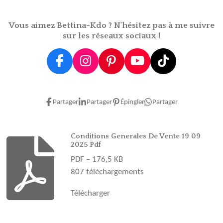
e
e
e
e
r
r
r
r
Vous aimez Bettina-Kdo ? N'hésitez pas à me suivre
sur les réseaux sociaux !
F
I
P
Y
T
a
n
i
o
i
c
s
n
u
k
e
t
t
T
T
Partager
Partager
Épingler
Partager
b
a
e
u
o
o
g
r
b
k
o
r
e
e
Conditions Generales De Vente 19 09
2025 Pdf
k
a
s
PDF – 176,5 KB
m
t
807 téléchargements
Télécharger