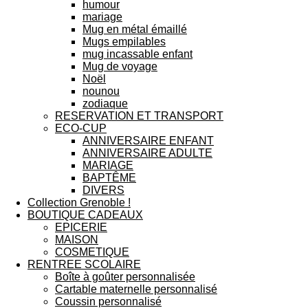
humour
mariage
Mug en métal émaillé
Mugs empilables
mug incassable enfant
Mug de voyage
Noël
nounou
zodiaque
RESERVATION ET TRANSPORT
ECO-CUP
ANNIVERSAIRE ENFANT
ANNIVERSAIRE ADULTE
MARIAGE
BAPTÊME
DIVERS
Collection Grenoble !
BOUTIQUE CADEAUX
EPICERIE
MAISON
COSMETIQUE
RENTREE SCOLAIRE
Boîte à goûter personnalisée
Cartable maternelle personnalisé
Coussin personnalisé