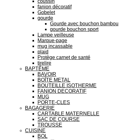
coussin
fanion décoratif
Gobelet
gourde
Gourde avec bouchon bambou
gourde bouchon sport
Lampe veilleuse
Marque-page
mug incassable
plaid
Protège carnet de santé
tirelire
BAPTÊME
BAVOIR
BOÎTE METAL
BOUTEILLE ISOTHERME
FANION DECORATIF
MUG
PORTE-CLES
BAGAGERIE
CARTABLE MATERNELLE
SAC DE COURSE
TROUSSE
CUISINE
BOL