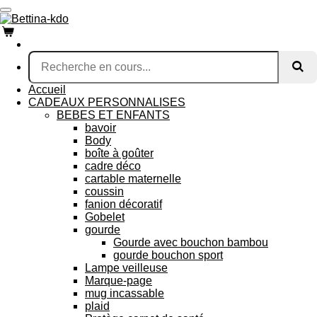
Passer
au
contenu
principal
Accueil
CADEAUX PERSONNALISES
BEBES ET ENFANTS
bavoir
Body
boîte à goûter
cadre déco
cartable maternelle
coussin
fanion décoratif
Gobelet
gourde
Gourde avec bouchon bambou
gourde bouchon sport
Lampe veilleuse
Marque-page
mug incassable
plaid