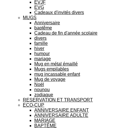
EVJF
EVG
Cadeaux d'invités divers
MUGS
Anniversaire
baptême
Cadeau de fin d'année scolaire
divers
famille
hiver
humour
mariage
Mug en métal émaillé
Mugs empilables
mug incassable enfant
Mug de voyage
Noël
nounou
zodiaque
RESERVATION ET TRANSPORT
ECO-CUP
ANNIVERSAIRE ENFANT
ANNIVERSAIRE ADULTE
MARIAGE
BAPTÊME