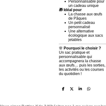
Personnalisable pour
un cadeau unique
🎁 Idéal pour
La chasse aux œufs
de Pâques
Un petit cadeau
personnalisé
Une alternative
écologique aux sacs
jetables
🌸
Pourquoi le choisir ?
Un sac pratique et
personnalisable qui
accompagnera la chasse
aux œufs… puis les sorties,
les activités ou les courses
du quotidien !
P
P
P
P
a
a
a
a
r
r
r
r
t
t
t
t
a
a
a
a