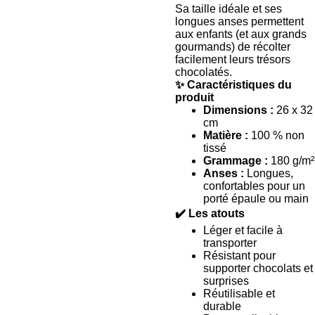
Sa taille idéale et ses
longues anses permettent
aux enfants (et aux grands
gourmands) de récolter
facilement leurs trésors
chocolatés.
✨ Caractéristiques du
produit
Dimensions :
26 x 32
cm
Matière :
100 % non
tissé
Grammage :
180 g/m²
Anses :
Longues,
confortables pour un
porté épaule ou main
✔️ Les atouts
Léger et facile à
transporter
Résistant pour
supporter chocolats et
surprises
Réutilisable et
durable