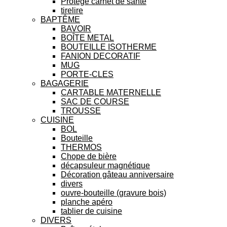
Protège carnet de santé
tirelire
BAPTÊME
BAVOIR
BOÎTE METAL
BOUTEILLE ISOTHERME
FANION DECORATIF
MUG
PORTE-CLES
BAGAGERIE
CARTABLE MATERNELLE
SAC DE COURSE
TROUSSE
CUISINE
BOL
Bouteille
THERMOS
Chope de bière
décapsuleur magnétique
Décoration gâteau anniversaire
divers
ouvre-bouteille (gravure bois)
planche apéro
tablier de cuisine
DIVERS