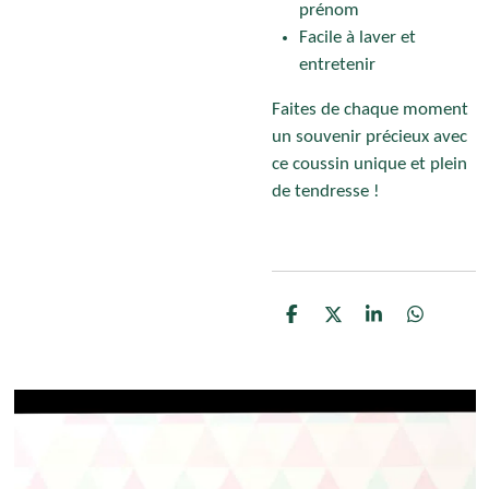
prénom
Facile à laver et
entretenir
Faites de chaque moment
un souvenir précieux avec
ce coussin unique et plein
de tendresse !
P
P
P
P
a
a
a
a
r
r
r
r
t
t
t
t
a
a
a
a
g
g
g
g
e
e
e
e
r
r
r
r