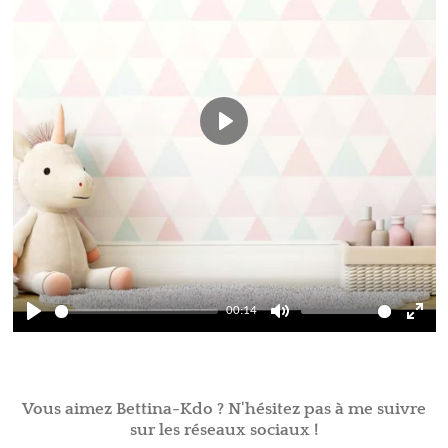
P
l
a
y
00:14
P
M
E
l
u
n
a
t
t
Vous aimez Bettina-Kdo ? N'hésitez pas à me suivre
y
e
e
sur les réseaux sociaux !
r