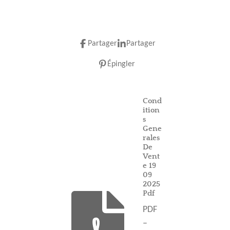
Partager
Partager
Épingler
Cond
ition
s
Gene
rales
De
Vent
e 19
09
2025
Pdf
PDF
–