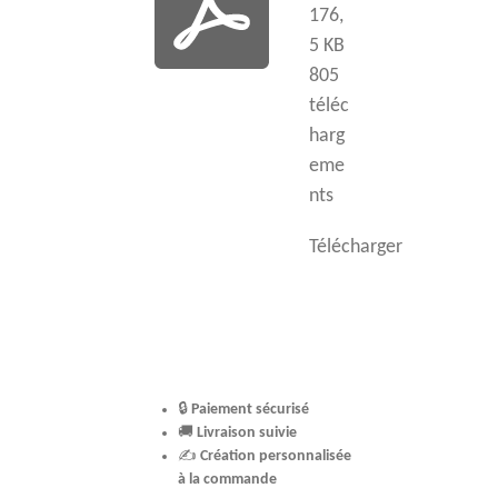
176,
5 KB
805
téléc
harg
eme
nts
Télécharger
🔒
Paiement sécurisé
🚚
Livraison suivie
✍️
Création personnalisée
à la commande