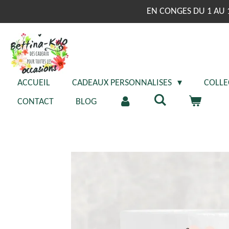
Passer
EN CONGES DU 1 AU 
au
contenu
principal
ACCUEIL
CADEAUX PERSONNALISES
COLLE
CONTACT
BLOG