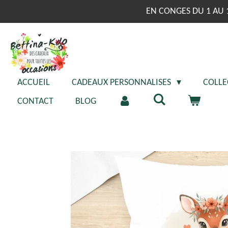
Passer
EN CONGES DU 1 AU 
au
contenu
principal
ACCUEIL
CADEAUX PERSONNALISES
COLLE
CONTACT
BLOG