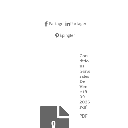
Partager
Partager
Épingler
Con
ditio
ns
Gene
rales
De
Vent
e 19
09
2025
Pdf
PDF
–