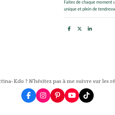
Faites de chaque moment un
unique et plein de tendress
P
P
P
a
a
a
r
r
r
t
t
t
a
a
a
g
g
g
e
e
e
r
r
r
tina-Kdo ? N'hésitez pas à me suivre sur les ré
F
I
P
Y
T
a
n
i
o
i
c
s
n
u
k