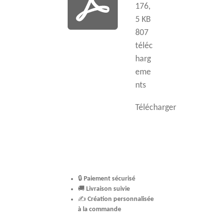
176,
5 KB
807
téléc
harg
eme
nts
Télécharger
🔒
Paiement sécurisé
🚚
Livraison suivie
✍️
Création personnalisée
à la commande