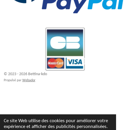
© 2023 - 2026 Bettina-kdo
Propulsé par
Webador
Ce site Web utilise des cookies pour améliorer votre
expérience et afficher des publicités personnalisées.