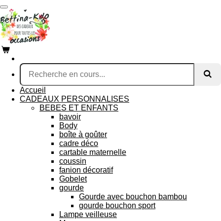
Passer
au
contenu
principal
Accueil
CADEAUX PERSONNALISES
BEBES ET ENFANTS
bavoir
Body
boîte à goûter
cadre déco
cartable maternelle
coussin
fanion décoratif
Gobelet
gourde
Gourde avec bouchon bambou
gourde bouchon sport
Lampe veilleuse