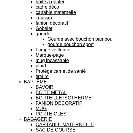
boîte à goûter
cadre déco
cartable maternelle
coussin
fanion décoratif
Gobelet
gourde
Gourde avec bouchon bambou
gourde bouchon sport
Lampe veilleuse
Marque-page
mug incassable
plaid
Protège carnet de santé
tirelire
BAPTÊME
BAVOIR
BOÎTE METAL
BOUTEILLE ISOTHERME
FANION DECORATIF
MUG
PORTE-CLES
BAGAGERIE
CARTABLE MATERNELLE
SAC DE COURSE