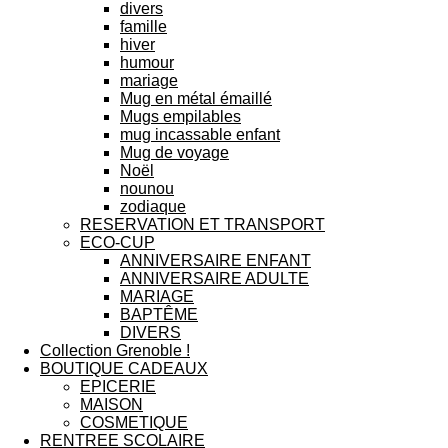
divers
famille
hiver
humour
mariage
Mug en métal émaillé
Mugs empilables
mug incassable enfant
Mug de voyage
Noël
nounou
zodiaque
RESERVATION ET TRANSPORT
ECO-CUP
ANNIVERSAIRE ENFANT
ANNIVERSAIRE ADULTE
MARIAGE
BAPTÊME
DIVERS
Collection Grenoble !
BOUTIQUE CADEAUX
EPICERIE
MAISON
COSMETIQUE
RENTREE SCOLAIRE