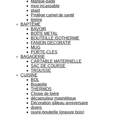
Marque-page
mug incassable
plaid
Protège carnet de santé
tirelire
BAPTÊME
BAVOIR
BOÎTE METAL
BOUTEILLE ISOTHERME
FANION DECORATIF
MUG
PORTE-CLES
BAGAGERIE
CARTABLE MATERNELLE
SAC DE COURSE
TROUSSE
CUISINE
BOL
Bouteille
THERMOS
Chope de bière
décapsuleur magnétique
Décoration gâteau anniversaire
divers
ouvre-bouteille (gravure bois)