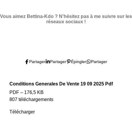
a
a
a
a
r
r
r
r
t
t
t
t
a
a
a
a
Vous aimez Bettina-Kdo ? N'hésitez pas à me suivre sur les
g
g
g
g
réseaux sociaux !
e
e
e
e
r
r
r
r
F
I
P
Y
T
a
n
i
o
i
c
s
n
u
k
e
t
t
T
T
Partager
Partager
Épingler
Partager
b
a
e
u
o
o
g
r
b
k
o
r
e
e
Conditions Generales De Vente 19 09 2025 Pdf
k
a
s
PDF – 176,5 KB
m
t
807 téléchargements
Télécharger