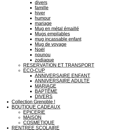
divers
famille
hiver
humour
mariage
Mug en métal émaillé
Mugs empilables
mug incassable enfant
Mug de voyage
Noël
nounou
zodiaque
RESERVATION ET TRANSPORT
ECO-CUP
ANNIVERSAIRE ENFANT
ANNIVERSAIRE ADULTE
MARIAGE
BAPTÊME
DIVERS
Collection Grenoble !
BOUTIQUE CADEAUX
EPICERIE
MAISON
COSMETIQUE
RENTREE SCOLAIRE