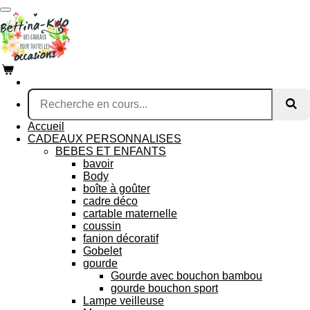
Passer
au
contenu
principal
Accueil
CADEAUX PERSONNALISES
BEBES ET ENFANTS
bavoir
Body
boîte à goûter
cadre déco
cartable maternelle
coussin
fanion décoratif
Gobelet
gourde
Gourde avec bouchon bambou
gourde bouchon sport
Lampe veilleuse