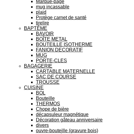
Marque-page
mug incassable
plaid
Protège carnet de santé
tirelire
BAPTÊME
BAVOIR
BOÎTE METAL
BOUTEILLE ISOTHERME
FANION DECORATIF
MUG
PORTE-CLES
BAGAGERIE
CARTABLE MATERNELLE
SAC DE COURSE
TROUSSE
CUISINE
BOL
Bouteille
THERMOS
Chope de bière
décapsuleur magnétique
Décoration gâteau anniversaire
divers
ouvre-bouteille (gravure bois)