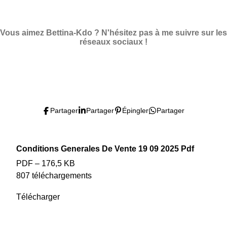
a
a
a
a
r
r
r
r
t
t
t
t
a
a
a
a
Vous aimez Bettina-Kdo ? N'hésitez pas à me suivre sur les
g
g
g
g
réseaux sociaux !
e
e
e
e
r
r
r
r
F
I
P
Y
T
a
n
i
o
i
c
s
n
u
k
e
t
t
T
T
Partager
Partager
Épingler
Partager
b
a
e
u
o
o
g
r
b
k
o
r
e
e
Conditions Generales De Vente 19 09 2025 Pdf
k
a
s
PDF – 176,5 KB
m
t
807 téléchargements
Télécharger