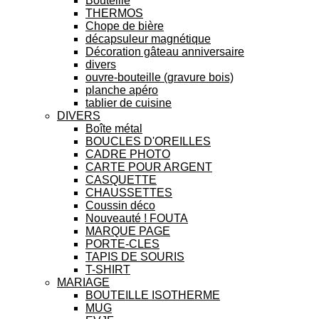
Bouteille
THERMOS
Chope de bière
décapsuleur magnétique
Décoration gâteau anniversaire
divers
ouvre-bouteille (gravure bois)
planche apéro
tablier de cuisine
DIVERS
Boîte métal
BOUCLES D'OREILLES
CADRE PHOTO
CARTE POUR ARGENT
CASQUETTE
CHAUSSETTES
Coussin déco
Nouveauté ! FOUTA
MARQUE PAGE
PORTE-CLES
TAPIS DE SOURIS
T-SHIRT
MARIAGE
BOUTEILLE ISOTHERME
MUG